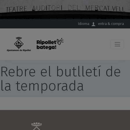
Salta al contingut principal
Idioma
entra & compra
Rebre el butlletí de
la temporada