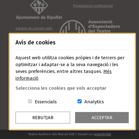
Programació professional
estable en conveni amb:
Avís de cookies
Aquest web utilitza cookies pròpies i de tercers per
Amb el suport de:
optimitzar i adaptar-se a la seva navegació i les
seves preferències, entre altres tasques.
Més
informació
Selecciona les cookies que vols acceptar
Aquestes cookies són essencials per a
Cookies related t
Essencials
Analytics
REBUTJAR
ACCEPTAR
Avís Legal
Política de Privacitat
Política de Cookies
Condicions Generals de Contractació
Teatre Auditori del Mercat Vell | based on
yesweticket