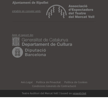
estable en conveni amb:
Amb el suport de:
Avís Legal
Política de Privacitat
Política de Cookies
Condicions Generals de Contractació
Teatre Auditori del Mercat Vell | based on
yesweticket