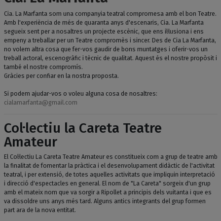
Cia. La Marfanta som una companyia teatral compromesa amb el bon Teatre.
Amb l'experiència de més de quaranta anys d'escenaris, Cia. La Marfanta
segueix sent per a nosaltres un projecte escènic, que ens il·lusiona i ens
empeny a treballar per un Teatre compromès i sincer. Des de Cia La Marfanta,
no volem altra cosa que fer-vos gaudir de bons muntatges i oferir-vos un
treball actoral, escenogràfic i tècnic de qualitat. Aquest és el nostre propòsit i
també el nostre compromís.
Gràcies per confiar en la nostra proposta.
Si podem ajudar-vos o voleu alguna cosa de nosaltres:
cialamarfanta@gmail.com
Col·lectiu la Careta Teatre
Amateur
El Col·lectiu La Careta Teatre Amateur es constitueix com a grup de teatre amb
la finalitat de fomentar la pràctica i el desenvolupament didàctic de l'activitat
teatral, i per extensió, de totes aquelles activitats que impliquin interpretació
i direcció d'espectacles en general. El nom de "La Careta" sorgeix d'un grup
amb el mateix nom que va sorgir a Ripollet a principis dels vuitanta i que es
va dissoldre uns anys més tard. Alguns antics integrants del grup formen
part ara de la nova entitat.