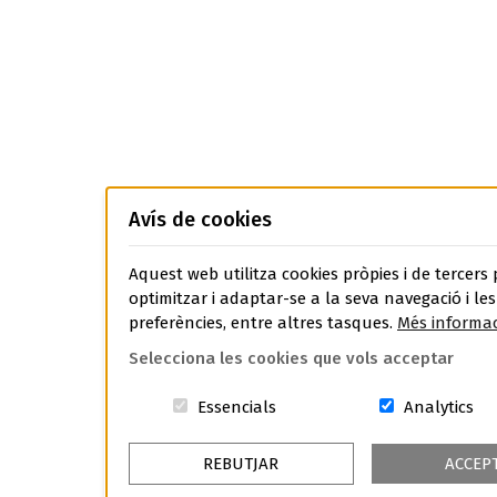
Avís de cookies
Aquest web utilitza cookies pròpies i de tercers 
optimitzar i adaptar-se a la seva navegació i les
preferències, entre altres tasques.
Més informac
Selecciona les cookies que vols acceptar
Aquestes cookies són essenci
Coo
Essencials
Analytics
REBUTJAR
ACCEP