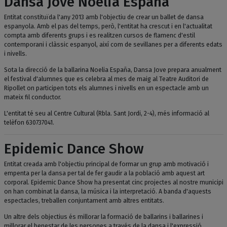
Dansa Jove Noelia España
Entitat constituïda l'any 2013 amb l'objectiu de crear un ballet de dansa
espanyola. Amb el pas del temps, però, l'entitat ha crescut i en l'actualitat
compta amb diferents grups i es realitzen cursos de flamenc d'estil
contemporani i clàssic espanyol, així com de sevillanes per a diferents edats
i nivells.
Sota la direcció de la ballarina Noelia España, Dansa Jove prepara anualment
el festival d'alumnes que es celebra al mes de maig al Teatre Auditori de
Ripollet on participen tots els alumnes i nivells en un espectacle amb un
mateix fil conductor.
L'entitat té seu al Centre Cultural (Rbla. Sant Jordi, 2-4), més informació al
telèfon 630737041.
Epidemic Dance Show
Entitat creada amb l'objectiu principal de formar un grup amb motivació i
empenta per la dansa per tal de fer gaudir a la població amb aquest art
corporal. Epidemic Dance Show ha presentat cinc projectes al nostre municipi
on han combinat la dansa, la música i la interpretació. A banda d'aquests
espectacles, treballen conjuntament amb altres entitats.
Un altre dels objectius és millorar la formació de ballarins i ballarines i
millorar el benestar de les persones a través de la dansa i l'expressió