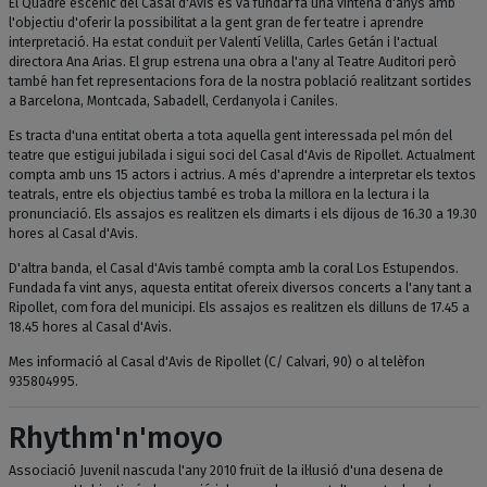
El Quadre escènic del Casal d'Avis es va fundar fa una vintena d'anys amb
l'objectiu d'oferir la possibilitat a la gent gran de fer teatre i aprendre
interpretació. Ha estat conduït per Valentí Velilla, Carles Getán i l'actual
directora Ana Arias. El grup estrena una obra a l'any al Teatre Auditori però
també han fet representacions fora de la nostra població realitzant sortides
a Barcelona, Montcada, Sabadell, Cerdanyola i Caniles.
Es tracta d'una entitat oberta a tota aquella gent interessada pel món del
teatre que estigui jubilada i sigui soci del Casal d'Avis de Ripollet. Actualment
compta amb uns 15 actors i actrius. A més d'aprendre a interpretar els textos
teatrals, entre els objectius també es troba la millora en la lectura i la
pronunciació. Els assajos es realitzen els dimarts i els dijous de 16.30 a 19.30
hores al Casal d'Avis.
D'altra banda, el Casal d'Avis també compta amb la coral Los Estupendos.
Fundada fa vint anys, aquesta entitat ofereix diversos concerts a l'any tant a
Ripollet, com fora del municipi. Els assajos es realitzen els dilluns de 17.45 a
18.45 hores al Casal d'Avis.
Mes informació al Casal d'Avis de Ripollet (C/ Calvari, 90) o al telèfon
935804995.
Rhythm'n'moyo
Associació Juvenil nascuda l'any 2010 fruït de la il·lusió d'una desena de