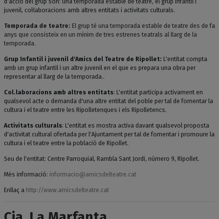
d'acció del grup són: una temporada estable de teatre, el grup infantil i
juvenil, col·laboracions amb altres entitats i activitats culturals.
Temporada de teatre:
El grup té una temporada estable de teatre des de fa
anys que consisteix en un mínim de tres estrenes teatrals al llarg de la
temporada.
Grup Infantil i juvenil d'Amics del Teatre de Ripollet:
L'entitat compta
amb un grup infantil i un altre juvenil en el que es prepara una obra per
representar al llarg de la temporada..
Col.laboracions amb altres entitats
: L'entitat participa activament en
qualsevol acte o demanda d'una altre entitat del poble per tal de fomentar la
cultura i el teatre entre les Ripolletenques i els Ripolletencs.
Activitats culturals
: L'entitat es mostra activa davant qualsevol proposta
d'activitat cultural ofertada per l'Ajuntament per tal de fomentar i promoure la
cultura i el teatre entre la població de Ripollet.
Seu de l'entitat: Centre Parroquial, Rambla Sant Jordi, número 9, Ripollet.
Més informació:
informacio@amicsdelteatre.cat
Enllaç a
http://www.amicsdelteatre.cat
Cia. La Marfanta