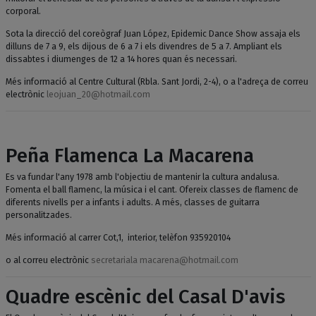
corporal.
Sota la direcció del coreògraf Juan López, Epidemic Dance Show assaja els
dilluns de 7 a 9, els dijous de 6 a 7 i els divendres de 5 a 7. Ampliant els
dissabtes i diumenges de 12 a 14 hores quan és necessari.
Més informació al Centre Cultural (Rbla. Sant Jordi, 2-4), o a l'adreça de correu
electrònic
leojuan_20@hotmail.com
Peña Flamenca La Macarena
Es va fundar l'any 1978 amb l'objectiu de mantenir la cultura andalusa.
Fomenta el ball flamenc, la música i el cant. Ofereix classes de flamenc de
diferents nivells per a infants i adults. A més, classes de guitarra
personalitzades.
Més informació al carrer Cot,1, interior, telèfon 935920104
o al correu electrònic
secretariala macarena@hotmail.com
Quadre escènic del Casal D'avis