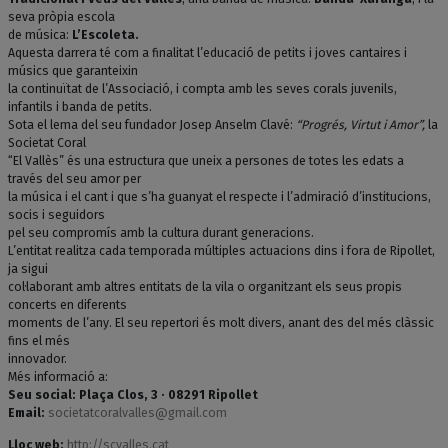
seva pròpia escola
de música:
L’Escoleta.
Aquesta darrera té com a finalitat l’educació de petits i joves cantaires i
músics que garanteixin
la continuïtat de l’Associació, i compta amb les seves corals juvenils,
infantils i banda de petits.
Sota el lema del seu fundador Josep Anselm Clavé:
“Progrés, Virtut i Amor”,
la
Societat Coral
“El Vallès” és una estructura que uneix a persones de totes les edats a
través del seu amor per
la música i el cant i que s’ha guanyat el respecte i l’admiració d’institucions,
socis i seguidors
pel seu compromís amb la cultura durant generacions.
L’entitat realitza cada temporada múltiples actuacions dins i fora de Ripollet,
ja sigui
col·laborant amb altres entitats de la vila o organitzant els seus propis
concerts en diferents
moments de l’any. El seu repertori és molt divers, anant des del més clàssic
fins el més
innovador.
Més informació a:
Seu social: Plaça Clos, 3 · 08291 Ripollet
Email:
societatcoralvalles@gmail.com
Lloc web:
http://scvalles.cat