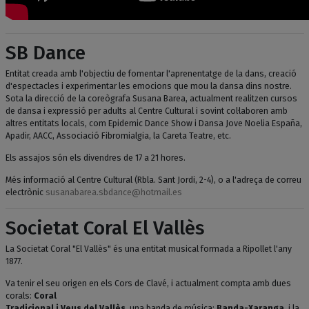
SB Dance
Entitat creada amb l'objectiu de fomentar l'aprenentatge de la dans, creació
d'espectacles i experimentar les emocions que mou la dansa dins nostre.
Sota la direcció de la coreògrafa Susana Barea, actualment realitzen cursos
de dansa i expressió per adults al Centre Cultural i sovint col·laboren amb
altres entitats locals, com Epidemic Dance Show i Dansa Jove Noelia España,
Apadir, AACC, Associació Fibromialgia, la Careta Teatre, etc.
Els assajos són els divendres de 17 a 21 hores.
Més informació al Centre Cultural (Rbla. Sant Jordi, 2-4), o a l'adreça de correu
electrònic
susanabarea.sbdance@hotmail.es
Societat Coral El Vallès
La Societat Coral "El Vallès" és una entitat musical formada a Ripollet l'any
1877.
Va tenir el seu origen en els Cors de Clavé, i actualment compta amb dues
corals:
Coral
Tradicional i Veus del Vallès
, una banda de música:
Banda-Xaranga
, i la