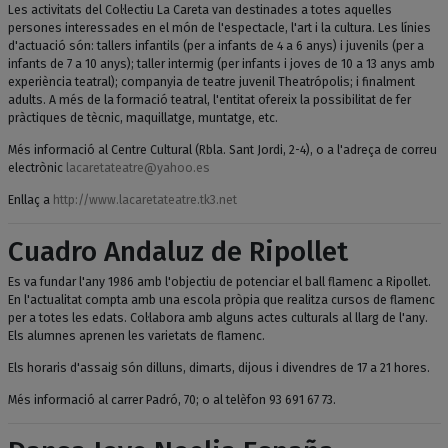
Les activitats del Col·lectiu La Careta van destinades a totes aquelles
persones interessades en el món de l'espectacle, l'art i la cultura. Les línies
d'actuació són: tallers infantils (per a infants de 4 a 6 anys) i juvenils (per a
infants de 7 a 10 anys); taller intermig (per infants i joves de 10 a 13 anys amb
experiència teatral); companyia de teatre juvenil Theatrópolis; i finalment
adults. A més de la formació teatral, l'entitat ofereix la possibilitat de fer
pràctiques de tècnic, maquillatge, muntatge, etc.
Més informació al Centre Cultural (Rbla. Sant Jordi, 2-4), o a l'adreça de correu
electrònic
lacaretateatre@yahoo.es
Enllaç a
http://www.lacaretateatre.tk3.net
Cuadro Andaluz de Ripollet
Es va fundar l'any 1986 amb l'objectiu de potenciar el ball flamenc a Ripollet.
En l'actualitat compta amb una escola pròpia que realitza cursos de flamenc
per a totes les edats. Col·labora amb alguns actes culturals al llarg de l'any.
Els alumnes aprenen les varietats de flamenc.
Els horaris d'assaig són dilluns, dimarts, dijous i divendres de 17 a 21 hores.
Més informació al carrer Padró, 70; o al telèfon 93 691 67 73.