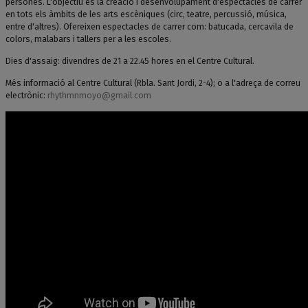
persones. L'objectiu és la creació i desenvolupament d'espectacles de carrer
en tots els àmbits de les arts escèniques (circ, teatre, percussió, música,
entre d'altres). Ofereixen espectacles de carrer com: batucada, cercavila de
colors, malabars i tallers per a les escoles.
Dies d'assaig: divendres de 21 a 22.45 hores en el Centre Cultural.
Més informació al Centre Cultural (Rbla. Sant Jordi, 2-4); o a l'adreça de correu
electrònic:
rhythmnmoyo@gmail.com