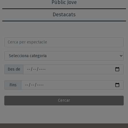
Públic Jove
Destacats
Cerca per espectacle
Selecciona categoria
Des de
Des de
Fins
Fins
Cercar
Teatre Auditori del Mercat V
Espectacles destacats