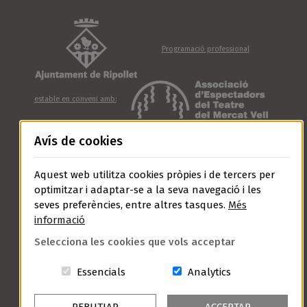
Programació professional
estable en conveni amb:
Avís de cookies
Amb el suport de:
Aquest web utilitza cookies pròpies i de tercers per
optimitzar i adaptar-se a la seva navegació i les
seves preferències, entre altres tasques.
Més
informació
Selecciona les cookies que vols acceptar
Aquestes cookies són essencials per a
Cookies related t
Essencials
Analytics
Avís Legal
Política de Privacitat
Política de Cookies