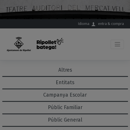
Salta al contingut principal
Idioma
entra & compra
Altres
Entitats
Campanya Escolar
Públic Familiar
Públic General